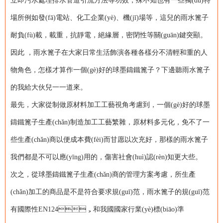
立即污水處理排水管道引流方法等功效，殊不知也有一些獨(dú)特
場所例如發(fā)電站、化工企業(yè)、機(jī)場等，這兒的雨水篦子
耐負(fù)載，載重，抗靜電，絕緣層，密閉性等關(guān)鍵突顯。
因此 ，雨水篦子在大家日常生活飾演各種各樣分不清輕和重的人
物角色，怎樣才算作一個(gè)好的球墨鑄鐵篦子？下邊聽雨水篦子
的我給大伙兒一一道來。
最先，大家從制做原材料加工工藝視角考慮到，一個(gè)好的球墨
鑄鐵篦子生產(chǎn)制造加工工藝繁雜，原材料多元化，免不了一
些生產(chǎn)商以便成本費(fèi)而甘愿以次充好，那樣的雨水篦子
我們都是不可以應(yīng)用的，傷害社會(huì)認(rèn)知更大些。
次之，從球墨鑄鐵篦子生產(chǎn)商的管理方案考慮，所生產
(chǎn)加工的商品是不是符合要求規(guī)范，雨水篦子的規(guī)范
有國際性EN124，和我國國家行業(yè)標(biāo)準