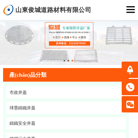
山東俊城道路材料有限公司
產(chǎn)品分類
市政井蓋
球墨鑄鐵井蓋
鑄鐵安全井蓋