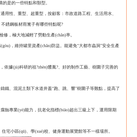
)編給大家講的是的一些特點和類型。
、重型、超重型，按顧客：市政道路工程、生活用水、
蓋，不銹鋼板材雨篦子有哪些特點呢?
檢修，極大地減輕了勞動生產(chǎn)率。
構(gòu)，維持罐里資產(chǎn)防盜。能避免“大都市蟲洞”安全生產
，依據(jù)科研的祖?zhèn)髅胤?、好的制作工藝、樹圍子完善的
了鑄鐵、混泥土類下水道井蓋“跑、跳、響”樹圍子等難點，提高了
、耐腐蝕專業(yè)能力，抗老化指標(biāo)超出三級上下，運用限期
備、住宅小區(qū)、學(xué)校、健身運動展覽館等不一樣場所。