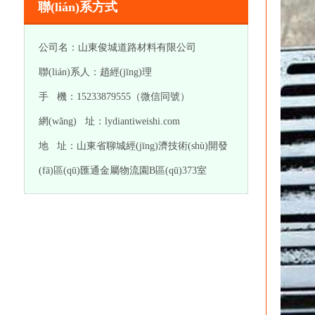
聯(lián)系方式
公司名：山東俊城道路材料有限公司
聯(lián)系人：趙經(jīng)理
手 機：15233879555（微信同號）
網(wǎng) 址：lydiantiweishi.com
地 址：山東省聊城經(jīng)濟技術(shù)開發
(fā)區(qū)匯通金屬物流園B區(qū)373室