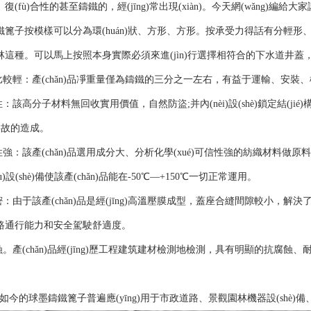
、復(fù)合性的甚至鑄鐵的，經(jīng)常出現(xiàn)。今天網(wǎng
篦子按模樣可以分為環(huán)狀、方形、方形。按承受力得話有分輕形、通用性
這種。可以馬上按照本身實際必須來進(jìn)行選擇相符合的下水道井
比較輕：產(chǎn)品凈重量僅為鑄鐵的三分之一左右，有益于運輸、安裝、
性：該高分子材料無回收實用價值，自然防盜;并內(nèi)設(shè)鎖定結(jié)
事故的造成。
性強：該產(chǎn)品選用成分大、分析化學(xué)可信性強的紡織材料做原料
ù)設(shè)備使該產(chǎn)品能在-50℃—+150℃一切正常運用。
密：由于該產(chǎn)品是經(jīng)高溫壓膜成型，蓋座合縫間隙較小，解決
通行能力和安全駕駛舒適度。
蝕。產(chǎn)品經(jīng)歷工程建筑建材檢測地檢測，具有明顯的抗腐蝕
àn)如今的球墨鑄鐵篦子普遍應(yīng)用于市政道路、景觀園林機器設(shè)