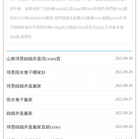
原作者。如果侵犯了您的權(quán)益,請(qǐng)聯(lián)系我們,我們會(huì)盡
快在24小時(shí)內(nèi)刪除.我們僅提供免費(fèi)服務(wù),相關(guān)天津
不銹鋼井蓋亦不表明本網(wǎng)站之觀點(diǎn)或意見(jiàn),不具參考價
(jià)值,謝謝您。
2022-09-30
山東球墨鑄鐵井蓋現(xiàn)貨
2022-09-29
球墨雨水篦子哪家好
2022-09-28
球墨鑄鐵井蓋廠家
2022-09-27
雨水篦子廠家
2022-09-26
鑄鐵井蓋廠家
2022-09-26
球墨鑄鐵井蓋廠家直銷(xiāo)