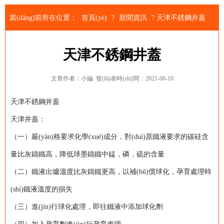
當(dāng)前所在位置：
首頁(yè)
?
新聞資訊
?
天津不銹鋼井蓋
天津不銹鋼井蓋
文章作者：小編
發(fā)表時(shí)間：2021-06-10
天津不銹鋼井蓋
天津井蓋：
（一）嚴(yán)格要求化學(xué)成分，對(duì)原鐵液要求的碳硅含
量比灰鑄鐵高，降低球墨鑄鐵中錳，磷，硫的含量
（二）鐵液出爐溫度比灰鑄鐵更高，以補(bǔ)償球化，孕育處理時
(shí)鐵液溫度的損失
（三）進(jìn)行球化處理，即往鐵液中添加球化劑