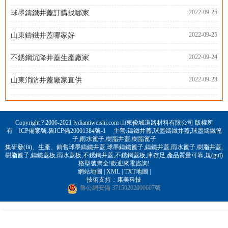
2022-09-25
球墨鑄鐵井蓋訂購找哪家
2022-09-25
山東鑄鐵井蓋哪家好
2022-09-24
不銹鋼沉降井蓋生產廠家
2022-09-23
山東消防井蓋廠家直供
Copyright ? 2006-2021 lydiantiweishi.com 山東俊城道路材料有限公司 版權所
有 ICP備案號:
魯ICP備20001384號-1
主營:
鑄鐵井蓋
,
球墨鑄鐵井蓋
,
球墨鑄鐵篦
子
,
雨水篦子
,
樹脂井蓋
,
樹脂篦子
集研發(fā)、生產、銷售球墨鑄鐵井蓋,球墨鑄鐵篦子,鑄鐵井蓋,雨水篦子,樹脂井蓋,
樹脂篦子,鑄鐵蓋板,雨水蓋板,不銹鋼井蓋,不銹鋼蓋板,庫存足,產品質量可靠,規(guī)
格型號齊全!歡迎來電咨詢!
網站地圖
|
XML
|
TXT地圖
|
技術支持：
康美科技
魯公網安備 37150202000607號