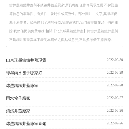
當井蓋鑄鐵井蓋與不銹鋼井蓋差異來源于網絡,僅作為展示之用,不保證該
等信息的準確性、有效性、及時性或完整性。部分圖片、文字,其版權仍
屬于原作者。如果侵犯了您的權益,請聯系我們,我們會盡快在24小時內刪
除.我們僅提供免費服務,相關【北京球墨鑄鐵井蓋】簡當井蓋鑄鐵井蓋與
不銹鋼井蓋差異亦不表明本網站之觀點或意見,不具參考價值,謝謝您。
2022-09-30
山東球墨鑄鐵井蓋現貨
2022-09-29
球墨雨水篦子哪家好
2022-09-28
球墨鑄鐵井蓋廠家
2022-09-27
雨水篦子廠家
2022-09-26
鑄鐵井蓋廠家
2022-09-26
球墨鑄鐵井蓋廠家直銷