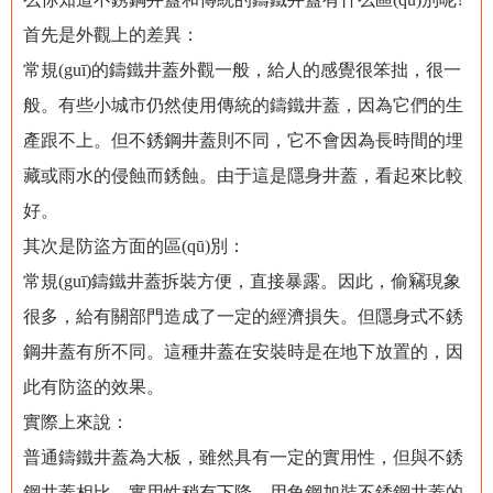
首先是外觀上的差異：
常規(guī)的鑄鐵井蓋外觀一般，給人的感覺很笨拙，很一
般。有些小城市仍然使用傳統的鑄鐵井蓋，因為它們的生
產跟不上。但不銹鋼井蓋則不同，它不會因為長時間的埋
藏或雨水的侵蝕而銹蝕。由于這是隱身井蓋，看起來比較
好。
其次是防盜方面的區(qū)別：
常規(guī)鑄鐵井蓋拆裝方便，直接暴露。因此，偷竊現象
很多，給有關部門造成了一定的經濟損失。但隱身式不銹
鋼井蓋有所不同。這種井蓋在安裝時是在地下放置的，因
此有防盜的效果。
實際上來說：
普通鑄鐵井蓋為大板，雖然具有一定的實用性，但與不銹
鋼井蓋相比，實用性稍有下降。用角鋼加裝不銹鋼井蓋的