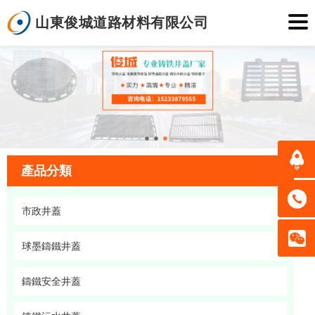
山東俊城道路材料有限公司
產品分類
市政井蓋
球墨鑄鐵井蓋
鑄鐵安全井蓋