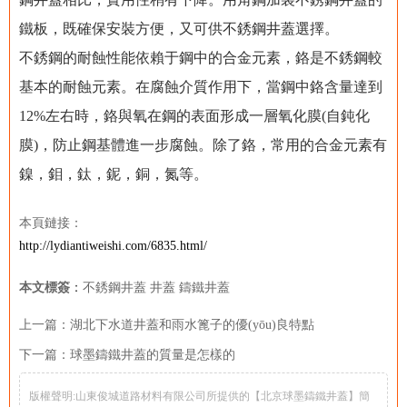
鐵板，既確保安裝方便，又可供不銹鋼井蓋選擇。
不銹鋼的耐蝕性能依賴于鋼中的合金元素，鉻是不銹鋼較
基本的耐蝕元素。在腐蝕介質作用下，當鋼中鉻含量達到
12%左右時，鉻與氧在鋼的表面形成一層氧化膜(自鈍化
膜)，防止鋼基體進一步腐蝕。除了鉻，常用的合金元素有
鎳，鉬，鈦，鈮，銅，氮等。
本頁鏈接：
http://lydiantiweishi.com/6835.html/
本文標簽
：
不銹鋼井蓋
井蓋
鑄鐵井蓋
上一篇：
湖北下水道井蓋和雨水篦子的優(yōu)良特點
下一篇：
球墨鑄鐵井蓋的質量是怎樣的
版權聲明:山東俊城道路材料有限公司所提供的【北京球墨鑄鐵井蓋】簡