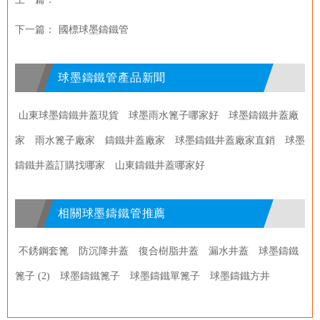
下一篇：
國標球墨鑄鐵管
球墨鑄鐵管產品新聞
山東球墨鑄鐵井蓋現貨
球墨雨水篦子哪家好
球墨鑄鐵井蓋廠
家
雨水篦子廠家
鑄鐵井蓋廠家
球墨鑄鐵井蓋廠家直銷
球墨
鑄鐵井蓋訂購找哪家
山東鑄鐵井蓋哪家好
相關球墨鑄鐵管推薦
不銹鋼套篦
防沉降井蓋
復合樹脂井蓋
漏水井蓋
球墨鑄鐵
篦子 (2)
球墨鑄鐵篦子
球墨鑄鐵單篦子
球墨鑄鐵方井