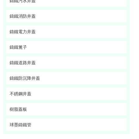
鑄鐵污水井蓋
鑄鐵消防井蓋
鑄鐵電力井蓋
鑄鐵篦子
鑄鐵道路井蓋
鑄鐵防沉降井蓋
不銹鋼井蓋
樹脂蓋板
球墨鑄鐵管