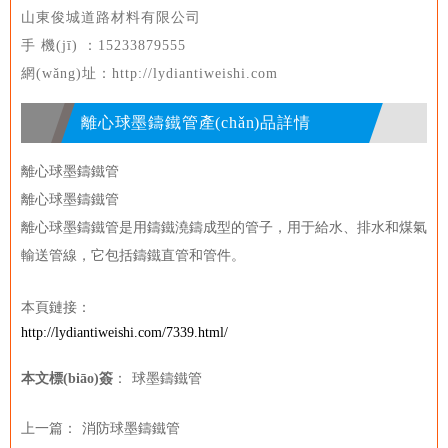
山東俊城道路材料有限公司
手 機(jī) ：15233879555
網(wǎng)址：http://lydiantiweishi.com
離心球墨鑄鐵管產(chǎn)品詳情
離心球墨鑄鐵管
離心球墨鑄鐵管
離心球墨鑄鐵管是用鑄鐵澆鑄成型的管子，用于給水、排水和煤氣
輸送管線，它包括鑄鐵直管和管件。
本頁鏈接：
http://lydiantiweishi.com/7339.html/
本文標(biāo)簽
：
球墨鑄鐵管
上一篇：
消防球墨鑄鐵管