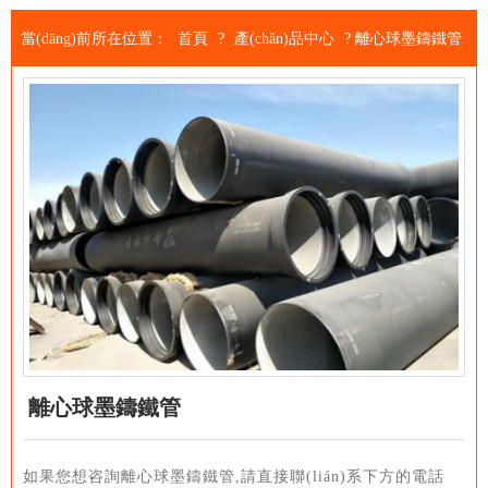
當(dāng)前所在位置：
首頁
?
產(chǎn)品中心
?
離心球墨鑄鐵管
離心球墨鑄鐵管
如果您想咨詢離心球墨鑄鐵管,請直接聯(lián)系下方的電話