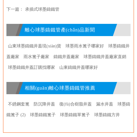
下一篇：
承插式球墨鑄鐵管
離心球墨鑄鐵管產(chǎn)品新聞
山東球墨鑄鐵井蓋現(xiàn)貨
球墨雨水篦子哪家好
球墨鑄鐵井
蓋廠家
雨水篦子廠家
鑄鐵井蓋廠家
球墨鑄鐵井蓋廠家直銷
球墨鑄鐵井蓋訂購找哪家
山東鑄鐵井蓋哪家好
相關(guān)離心球墨鑄鐵管推薦
不銹鋼套篦
防沉降井蓋
復(fù)合樹脂井蓋
漏水井蓋
球墨鑄
鐵篦子 (2)
球墨鑄鐵篦子
球墨鑄鐵單篦子
球墨鑄鐵方井