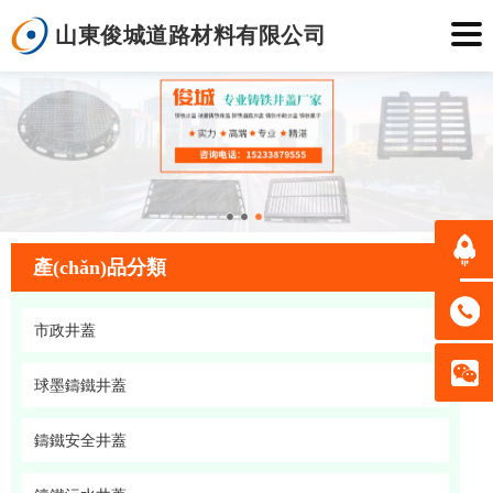
山東俊城道路材料有限公司
產(chǎn)品分類
市政井蓋
球墨鑄鐵井蓋
鑄鐵安全井蓋