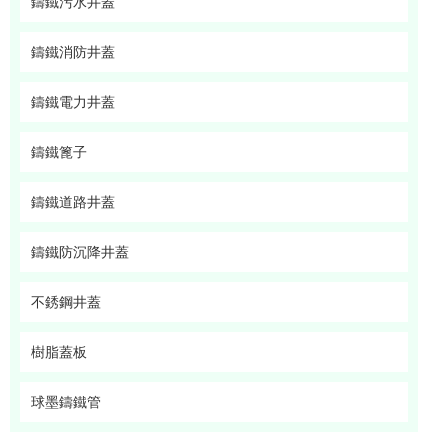
鑄鐵污水井蓋
鑄鐵消防井蓋
鑄鐵電力井蓋
鑄鐵篦子
鑄鐵道路井蓋
鑄鐵防沉降井蓋
不銹鋼井蓋
樹脂蓋板
球墨鑄鐵管