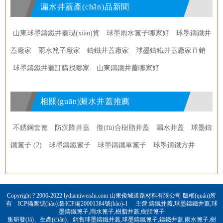
漏水井蓋產(chǎn)品新聞
山東球墨鑄鐵井蓋現(xiàn)貨
球墨雨水篦子哪家好
球墨鑄鐵井
蓋廠家
雨水篦子廠家
鑄鐵井蓋廠家
球墨鑄鐵井蓋廠家直銷
球墨鑄鐵井蓋訂購找哪家
山東鑄鐵井蓋哪家好
相關(guān)漏水井蓋推薦
不銹鋼套篦
防沉降井蓋
復(fù)合樹脂井蓋
漏水井蓋
球墨鑄
鐵篦子 (2)
球墨鑄鐵篦子
球墨鑄鐵單篦子
球墨鑄鐵方井
Copyright ? 2006-2022 lydiantiweishi.com 山東俊城道路材料有限公司 版權(quán)所
有 ICP備案號(hào):
魯ICP備20001384號(hào)-1
主營:
鑄鐵井蓋
,
球墨鑄鐵井蓋
,
球
墨鑄鐵篦子
,
雨水篦子
,
樹脂井蓋
,
樹脂篦子
集研發(fā)、生產(chǎn)、銷售球墨鑄鐵井蓋,球墨鑄鐵篦子,鑄鐵井蓋,雨水篦子,樹