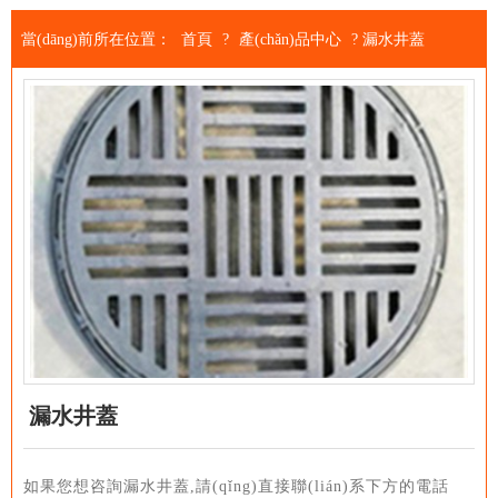
當(dāng)前所在位置：
首頁
?
產(chǎn)品中心
?
漏水井蓋
漏水井蓋
如果您想咨詢漏水井蓋,請(qǐng)直接聯(lián)系下方的電話