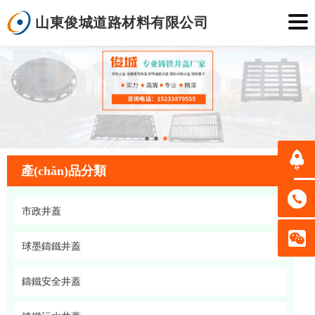
山東俊城道路材料有限公司
產(chǎn)品分類
市政井蓋
球墨鑄鐵井蓋
鑄鐵安全井蓋