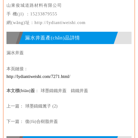
山東俊城道路材料有限公司
手 機(jī) ：15233879555
網(wǎng)址：http://lydiantiweishi.com
漏水井蓋產(chǎn)品詳情
漏水井蓋
本頁鏈接：
http://lydiantiweishi.com/7271.html/
本文標(biāo)簽
：
球墨鑄鐵井蓋
鑄鐵井蓋
上一篇：
球墨鑄鐵篦子 (2)
下一篇：
復(fù)合樹脂井蓋