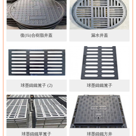
復(fù)合樹脂井蓋
漏水井蓋
球墨鑄鐵篦子 (2)
球墨鑄鐵篦子
球墨鑄鐵單篦子
球墨鑄鐵方井