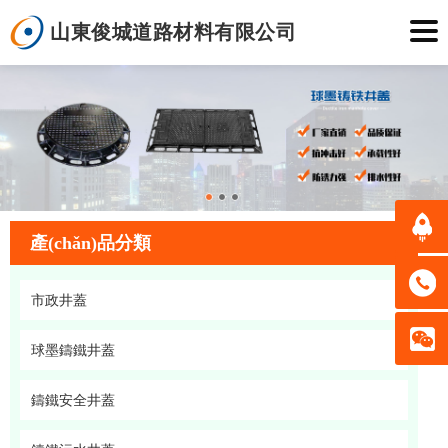
山東俊城道路材料有限公司
產(chǎn)品分類
市政井蓋
球墨鑄鐵井蓋
鑄鐵安全井蓋