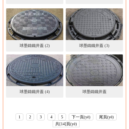
球墨鑄鐵井蓋 (2)
球墨鑄鐵井蓋 (3)
球墨鑄鐵井蓋 (4)
球墨鑄鐵井蓋
1
2
3
4
5
下一頁(yè)
尾頁(yè)
共[14]頁(yè)