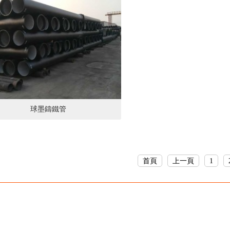
球墨鑄鐵管
首頁
上一頁
1