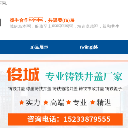
。
攜手合作，共謀發(fā)展
司
誠信為本，服務至上，精進卓越，親和共生
產(chǎn)品展示
銷售網(wǎng)絡
資質