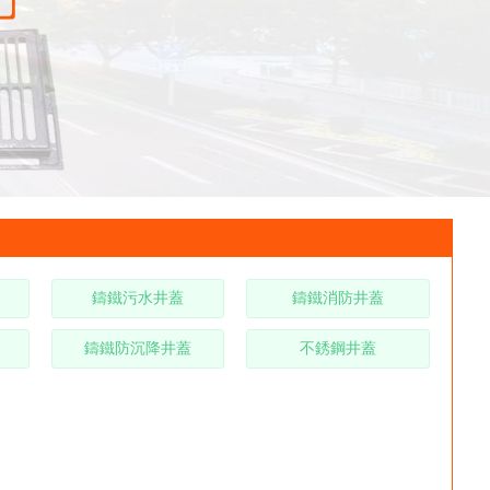
鑄鐵污水井蓋
鑄鐵消防井蓋
鑄鐵防沉降井蓋
不銹鋼井蓋