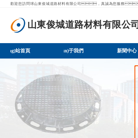
歡迎您訪問球山東俊城道路材料有限公司，真誠為您服務
山東俊城道路材料有限公
(wǎng)站首頁
關(guān)于我們
新聞中心